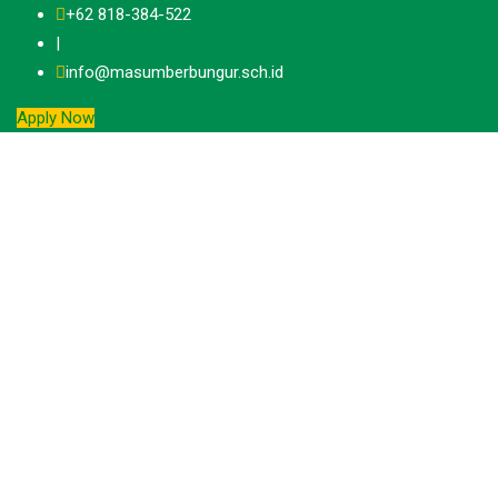
Skip
+62 818-384-522
to
|
content
info@masumberbungur.sch.id
Apply Now