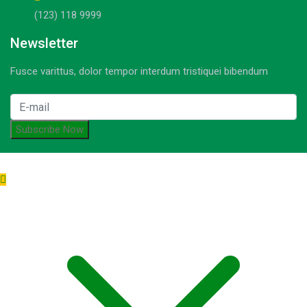
(123) 118 9999
Newsletter
Fusce varittus, dolor tempor interdum tristiquei bibendum
© Copyright 2021-2023. by MA Sumber Bungur. Devops: iqdev.id