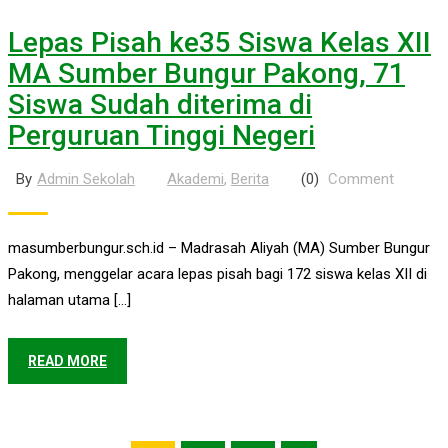
Lepas Pisah ke35 Siswa Kelas XII
MA Sumber Bungur Pakong, 71
Siswa Sudah diterima di
Perguruan Tinggi Negeri
By
Admin Sekolah
Akademi
,
Berita
(0)
Comment
masumberbungur.sch.id – Madrasah Aliyah (MA) Sumber Bungur
Pakong, menggelar acara lepas pisah bagi 172 siswa kelas XII di
halaman utama […]
READ MORE