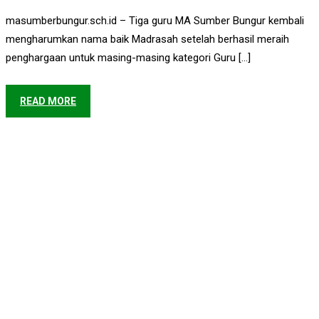
masumberbungur.sch.id – Tiga guru MA Sumber Bungur kembali
mengharumkan nama baik Madrasah setelah berhasil meraih
penghargaan untuk masing-masing kategori Guru […]
READ MORE