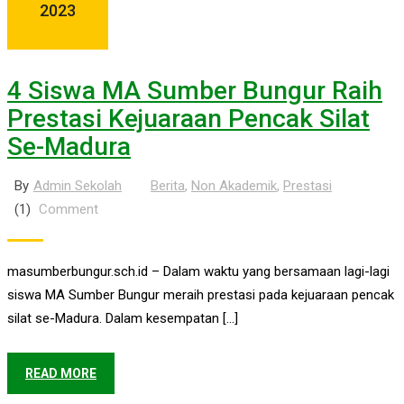
2023
4 Siswa MA Sumber Bungur Raih
Prestasi Kejuaraan Pencak Silat
Se-Madura
By
Admin Sekolah
Berita
,
Non Akademik
,
Prestasi
(1)
Comment
masumberbungur.sch.id – Dalam waktu yang bersamaan lagi-lagi
siswa MA Sumber Bungur meraih prestasi pada kejuaraan pencak
silat se-Madura. Dalam kesempatan […]
READ MORE