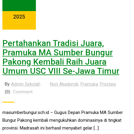
2025
Pertahankan Tradisi Juara,
Pramuka MA Sumber Bungur
Pakong Kembali Raih Juara
Umum USC VIII Se-Jawa Timur
By
Admin Sekolah
Non Akademik
,
Pramuka
,
Prestasi
(0)
Comment
masumberbungur.sch.id – Gugus Depan Pramuka MA Sumber
Bungur Pakong kembali mengukuhkan dominasinya di tingkat
provinsi. Madrasah ini berhasil menyabet gelar […]