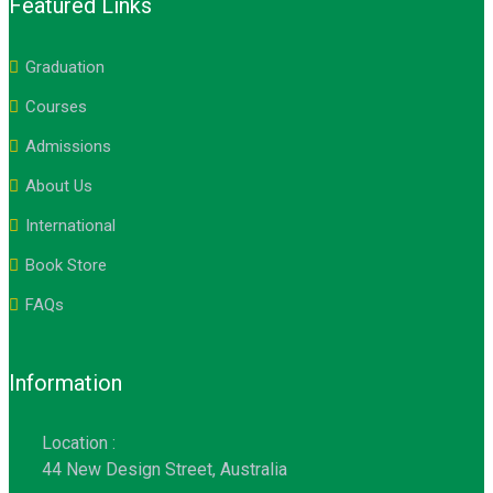
Featured Links
Graduation
Courses
Admissions
About Us
International
Book Store
FAQs
Information
Location :
44 New Design Street, Australia