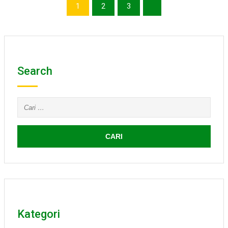
1
2
3
Search
Cari
untuk:
Kategori