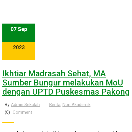
07 Sep
2023
Ikhtiar Madrasah Sehat, MA
Sumber Bungur melakukan MoU
dengan UPTD Puskesmas Pakong
By
Admin Sekolah
Berita
,
Non Akademik
(0)
Comment