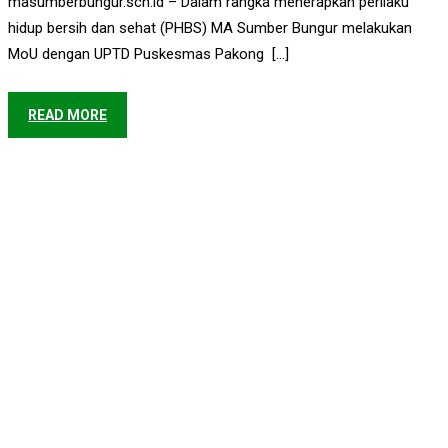
masumberbungur.sch.id – Dalam rangka menerapkan perilaku
hidup bersih dan sehat (PHBS) MA Sumber Bungur melakukan
MoU dengan UPTD Puskesmas Pakong […]
READ MORE