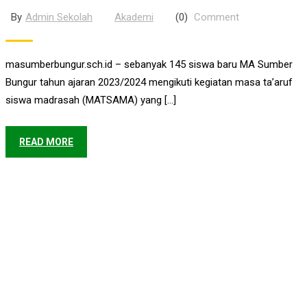
By
Admin Sekolah
Akademi
(0)
Comment
masumberbungur.sch.id – sebanyak 145 siswa baru MA Sumber
Bungur tahun ajaran 2023/2024 mengikuti kegiatan masa ta’aruf
siswa madrasah (MATSAMA) yang […]
READ MORE