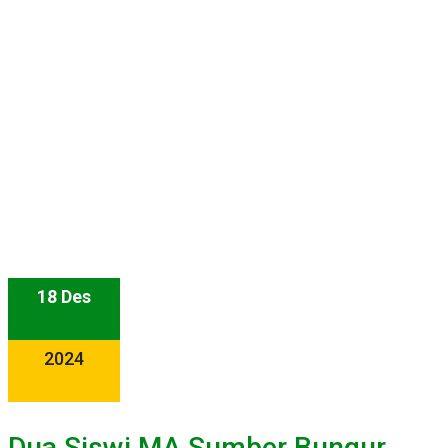
18 Des
2024
Dua Siswi MA Sumber Bungur