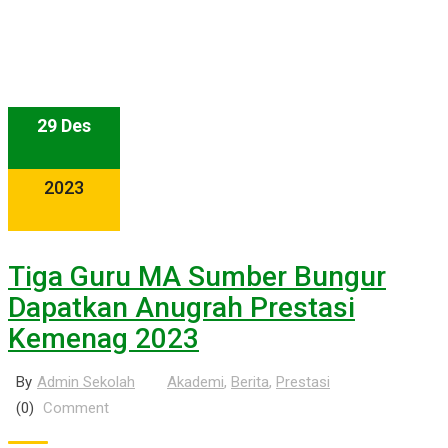
29 Des
2023
Tiga Guru MA Sumber Bungur
Dapatkan Anugrah Prestasi
Kemenag 2023
By
Admin Sekolah
Akademi
,
Berita
,
Prestasi
(0)
Comment