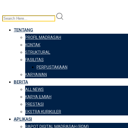
TENTANG
PROFIL MADRASAH
KONTAK
STRUKTURAL
FASILITAS
PERPUSTAKAAN
KARYAWAN
BERITA
ALL NEWS
KARYA ILMIAH
PRESTASI
EKSTRA KURIKULER
APLIKASI
RAPOT DIGITAL MADRASAH (RDM)