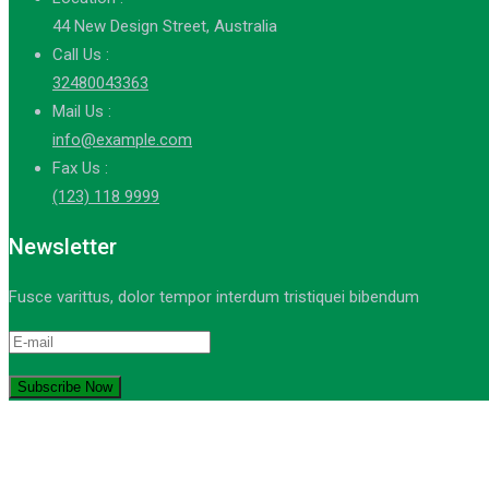
44 New Design Street, Australia
Call Us :
32480043363
Mail Us :
info@example.com
Fax Us :
(123) 118 9999
Newsletter
Fusce varittus, dolor tempor interdum tristiquei bibendum
© Copyright 2021-2023. by MA Sumber Bungur. Devops: iqdev.id