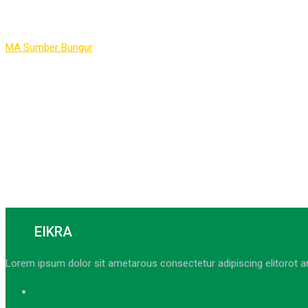
Profil Saya
MA Sumber Bungur
>
Profil Saya
EIKRA
Lorem ipsum dolor sit ametarous consectetur adipiscing elitorot a