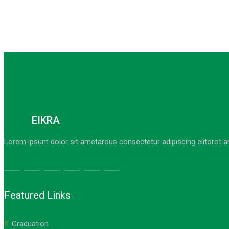
EIKRA
Lorem ipsum dolor sit ametarous consectetur adipiscing elitorot a
Featured Links
Graduation