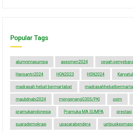
Popular Tags
alumnimasumpa
asesmen2024
cegah penyebara
Harisantri2024
HGN2023
HSN2024
Karyatul
madrasah hebat bermartabat
madrasahhebatbermarta
maulidnabi2024
mengenangG30S/PKI
osim
pramukaindonesia
Pramuka MA SUMPA
prestasi
suarademokrasi
upacarabendera
uptpuskesmas