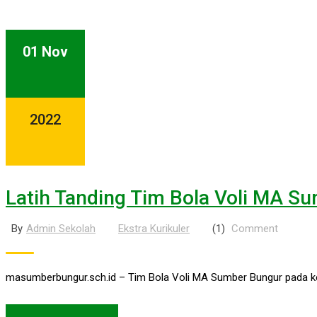
01 Nov
2022
Latih Tanding Tim Bola Voli MA S
By
Admin Sekolah
Ekstra Kurikuler
(1)
Comment
masumberbungur.sch.id – Tim Bola Voli MA Sumber Bungur pada kese