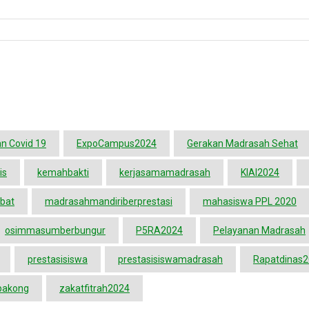
n Covid 19
ExpoCampus2024
Gerakan Madrasah Sehat
is
kemahbakti
kerjasamamadrasah
KIAI2024
bat
madrasahmandiriberprestasi
mahasiswa PPL 2020
osimmasumberbungur
P5RA2024
Pelayanan Madrasah
prestasisiswa
prestasisiswamadrasah
Rapatdinas
pakong
zakatfitrah2024