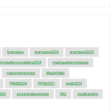
Gramaspa
gramaspa2024
gramaspa2025
lombaAeromodelling2024
madrasahbersholawat
masumberbungur
Maulid Nabi
PKKM2024
PPDB2021
ppdb2024
2024
screeningkesehatan
SKS
studibanding