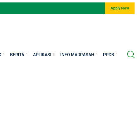
Apply Now
G
BERITA
APLIKASI
INFO MADRASAH
PPDB