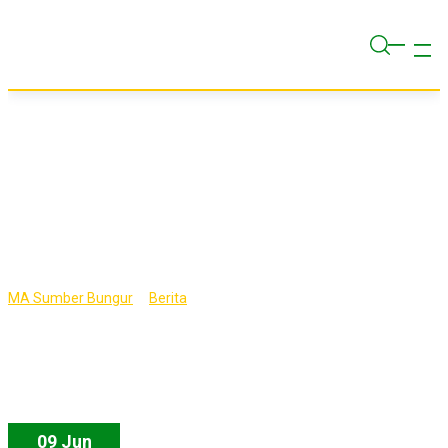
Skip
to
content
Tag:
PPDB2021
>
>
MA Sumber Bungur
Berita
PPDB2021
09 Jun