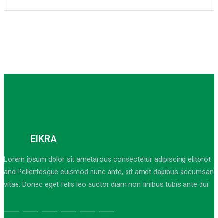
EIKRA
Lorem ipsum dolor sit ametarous consectetur adipiscing elitorot
and Pellentesque euismod nunc ante, sit amet dapibus accumsan
vitae. Donec eget felis leo auctor diam non finibus tubis ante dui.