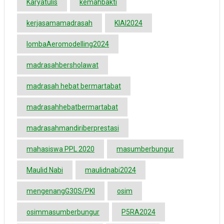
Karyatulis
kemahbakti
kerjasamamadrasah
KIAI2024
lombaAeromodelling2024
madrasahbersholawat
madrasah hebat bermartabat
madrasahhebatbermartabat
madrasahmandiriberprestasi
mahasiswa PPL 2020
masumberbungur
Maulid Nabi
maulidnabi2024
mengenangG30S/PKI
osim
osimmasumberbungur
P5RA2024