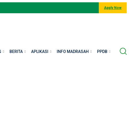
Apply Now
G
BERITA
APLIKASI
INFO MADRASAH
PPDB