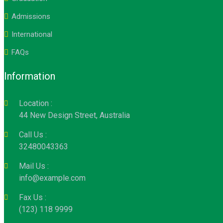
Admissions
International
FAQs
Information
Location :
44 New Design Street, Australia
Call Us :
32480043363
Mail Us :
info@example.com
Fax Us :
(123) 118 9999