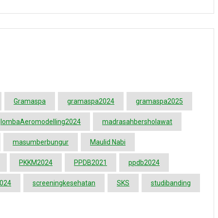
Gramaspa
gramaspa2024
gramaspa2025
lombaAeromodelling2024
madrasahbersholawat
masumberbungur
Maulid Nabi
PKKM2024
PPDB2021
ppdb2024
2024
screeningkesehatan
SKS
studibanding