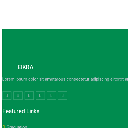
EIKRA
Lorem ipsum dolor sit ametarous consectetur adipiscing elitorot a
Featured Links
Graduation