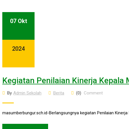
07 Okt
2024
Kegiatan Penilaian Kinerja Kepal
By
Admin Sekolah
Berita
(0)
Comment
masumberbungur.sch.id-Berlangsungnya kegiatan Penilaian Kinerj