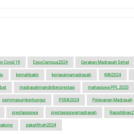
n Covid 19
ExpoCampus2024
Gerakan Madrasah Sehat
is
kemahbakti
kerjasamamadrasah
KIAI2024
bat
madrasahmandiriberprestasi
mahasiswa PPL 2020
osimmasumberbungur
P5RA2024
Pelayanan Madrasah
prestasisiswa
prestasisiswamadrasah
Rapatdinas
pakong
zakatfitrah2024