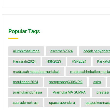
Popular Tags
alumnimasumpa
asesmen2024
cegah penyebara
Harisantri2024
HGN2023
HSN2024
Karyatul
madrasah hebat bermartabat
madrasahhebatbermarta
maulidnabi2024
mengenangG30S/PKI
osim
pramukaindonesia
Pramuka MA SUMPA
prestasi
suarademokrasi
upacarabendera
uptpuskesmas