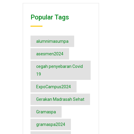
Popular Tags
alumnimasumpa
asesmen2024
cegah penyebaran Covid
19
ExpoCampus2024
Gerakan Madrasah Sehat
Gramaspa
gramaspa2024