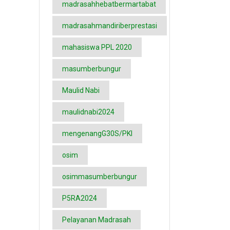
madrasahhebatbermartabat
madrasahmandiriberprestasi
mahasiswa PPL 2020
masumberbungur
Maulid Nabi
maulidnabi2024
mengenangG30S/PKI
osim
osimmasumberbungur
P5RA2024
Pelayanan Madrasah