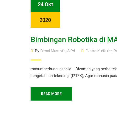
24 Okt
2020
Bimbingan Robotika di M
By
Bimal Mustofa, S.Pd
Ekstra Kurikuler
,
R
masumberbungur.sch.id – Dizaman yang serba tekno
pengetahuan teknologi (IPTEK), Agar manusia pada
READ MORE