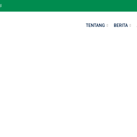
d
TENTANG
BERITA
ika
otika