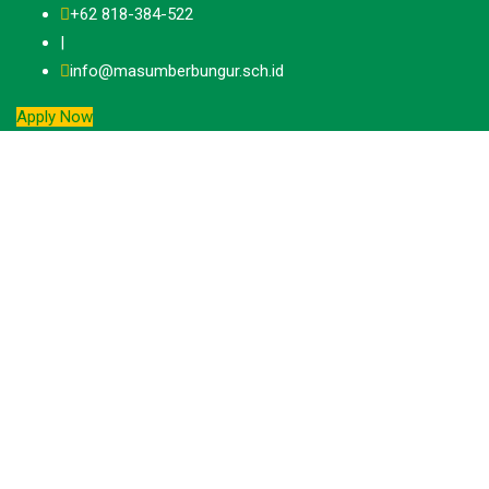
Skip
+62 818-384-522
to
|
content
info@masumberbungur.sch.id
Apply Now