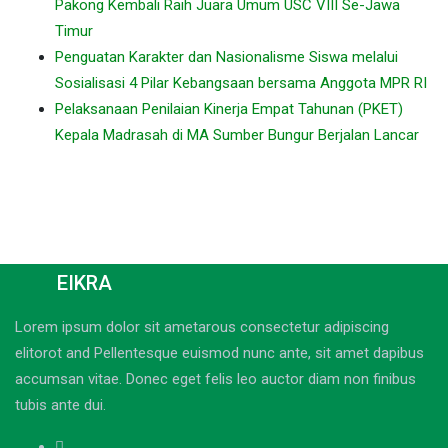
Pakong Kembali Raih Juara Umum USC VIII Se-Jawa
Timur
Penguatan Karakter dan Nasionalisme Siswa melalui
Sosialisasi 4 Pilar Kebangsaan bersama Anggota MPR RI
Pelaksanaan Penilaian Kinerja Empat Tahunan (PKET)
Kepala Madrasah di MA Sumber Bungur Berjalan Lancar
EIKRA
Lorem ipsum dolor sit ametarous consectetur adipiscing
elitorot and Pellentesque euismod nunc ante, sit amet dapibus
accumsan vitae. Donec eget felis leo auctor diam non finibus
tubis ante dui.