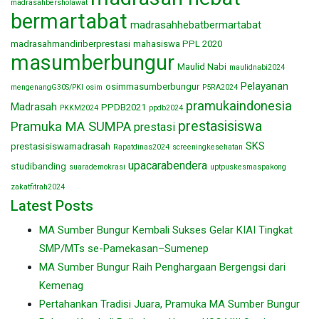
madrasahbersholawat
bermartabat
madrasahhebatbermartabat
madrasahmandiriberprestasi
mahasiswa PPL 2020
masumberbungur
Maulid Nabi
maulidnabi2024
Pelayanan
osimmasumberbungur
mengenangG30S/PKI
osim
P5RA2024
pramukaindonesia
Madrasah
PPDB2021
PKKM2024
ppdb2024
prestasisiswa
Pramuka MA SUMPA
prestasi
SKS
prestasisiswamadrasah
Rapatdinas2024
screeningkesehatan
upacarabendera
studibanding
suarademokrasi
uptpuskesmaspakong
zakatfitrah2024
Latest Posts
MA Sumber Bungur Kembali Sukses Gelar KIAI Tingkat
SMP/MTs se-Pamekasan–Sumenep
MA Sumber Bungur Raih Penghargaan Bergengsi dari
Kemenag
Pertahankan Tradisi Juara, Pramuka MA Sumber Bungur