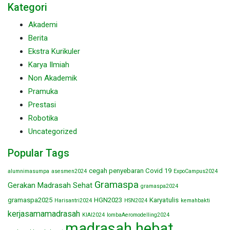
Kategori
Akademi
Berita
Ekstra Kurikuler
Karya Ilmiah
Non Akademik
Pramuka
Prestasi
Robotika
Uncategorized
Popular Tags
cegah penyebaran Covid 19
alumnimasumpa
asesmen2024
ExpoCampus2024
Gramaspa
Gerakan Madrasah Sehat
gramaspa2024
gramaspa2025
HGN2023
Karyatulis
Harisantri2024
HSN2024
kemahbakti
kerjasamamadrasah
KIAI2024
lombaAeromodelling2024
madrasah hebat