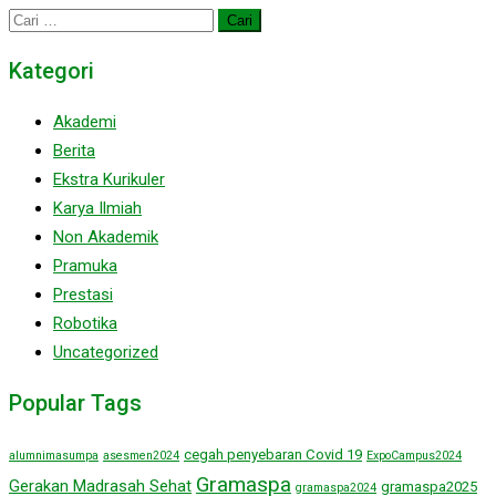
Cari
untuk:
Kategori
Akademi
Berita
Ekstra Kurikuler
Karya Ilmiah
Non Akademik
Pramuka
Prestasi
Robotika
Uncategorized
Popular Tags
cegah penyebaran Covid 19
alumnimasumpa
asesmen2024
ExpoCampus2024
Gramaspa
Gerakan Madrasah Sehat
gramaspa2025
gramaspa2024