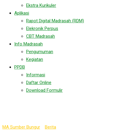
Ekstra Kurikuler
Aplikasi
Rapot Digital Madrasah (RDM)
Elekronik Perpus
CBT Madrasah
Info Madrasah
Pengumuman
Kegiatan
PPDB
Informasi
Daftar Online
Download Formulir
Tag:
prestasi
MA Sumber Bungur
>
Berita
>
prestasi