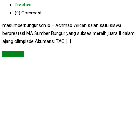
Prestasi
(0)
Comment
masumberbungur.sch.id – Achmad Wildan salah satu siswa
berprestasi MA Sumber Bungur yang sukses meraih juara II dalam
ajang olimpiade Akuntansi TAC […]
Read More