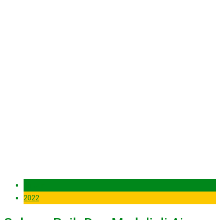
06 Jun
2022