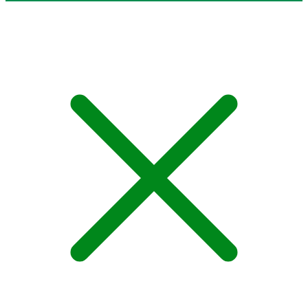
© Copyright 2021-2023. by MA Sumber Bungur. Devops: iqdev.id