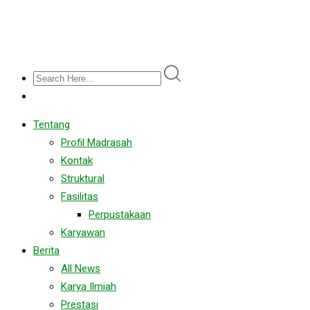
Tentang
Profil Madrasah
Kontak
Struktural
Fasilitas
Perpustakaan
Karyawan
Berita
All News
Karya Ilmiah
Prestasi