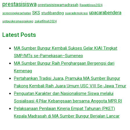
prestasisiswa
prestasisiswamadrasah
Rapatdinas2024
upacarabendera
SKS
studibanding
screeningkesehatan
suarademokrasi
uptpuskesmaspakong
zakatfitrah2024
Latest Posts
MA Sumber Bungur Kembali Sukses Gelar KIAI Tingkat
SMP/MTs se-Pamekasan–Sumenep
MA Sumber Bungur Raih Penghargaan Bergengsi dari
Kemenag
Pertahankan Tradisi Juara, Pramuka MA Sumber Bungur
Pakong Kembali Raih Juara Umum USC VIII Se-Jawa Timur
Penguatan Karakter dan Nasionalisme Siswa melalui
Sosialisasi 4 Pilar Kebangsaan bersama Anggota MPR RI
Pelaksanaan Penilaian Kinerja Empat Tahunan (PKET)
Kepala Madrasah di MA Sumber Bungur Berjalan Lancar