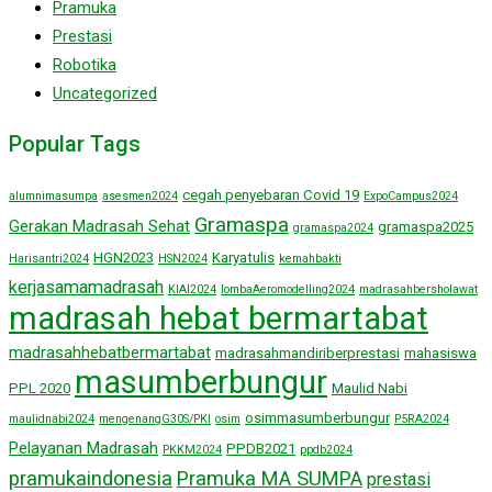
Pramuka
Prestasi
Robotika
Uncategorized
Popular Tags
cegah penyebaran Covid 19
alumnimasumpa
asesmen2024
ExpoCampus2024
Gramaspa
Gerakan Madrasah Sehat
gramaspa2025
gramaspa2024
HGN2023
Karyatulis
Harisantri2024
HSN2024
kemahbakti
kerjasamamadrasah
KIAI2024
lombaAeromodelling2024
madrasahbersholawat
madrasah hebat bermartabat
madrasahhebatbermartabat
madrasahmandiriberprestasi
mahasiswa
masumberbungur
PPL 2020
Maulid Nabi
osimmasumberbungur
maulidnabi2024
mengenangG30S/PKI
osim
P5RA2024
Pelayanan Madrasah
PPDB2021
PKKM2024
ppdb2024
pramukaindonesia
Pramuka MA SUMPA
prestasi