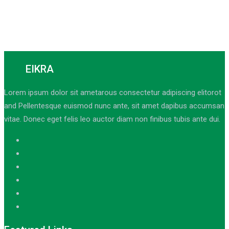
EIKRA
Lorem ipsum dolor sit ametarous consectetur adipiscing elitorot
and Pellentesque euismod nunc ante, sit amet dapibus accumsan
vitae. Donec eget felis leo auctor diam non finibus tubis ante dui.