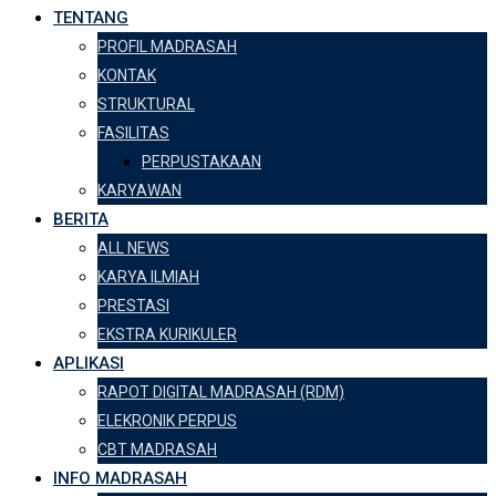
TENTANG
PROFIL MADRASAH
KONTAK
STRUKTURAL
FASILITAS
PERPUSTAKAAN
KARYAWAN
BERITA
ALL NEWS
KARYA ILMIAH
PRESTASI
EKSTRA KURIKULER
APLIKASI
RAPOT DIGITAL MADRASAH (RDM)
ELEKRONIK PERPUS
CBT MADRASAH
INFO MADRASAH