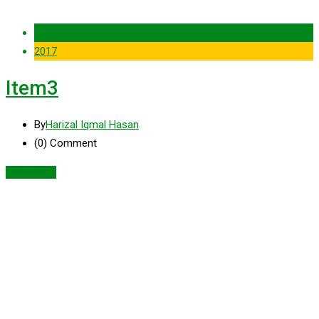
23 Okt
2017
Item3
By
Harizal Iqmal Hasan
(0)
Comment
Read More