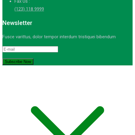
Fax Us :
(123) 118 9999
Newsletter
Fusce varittus, dolor tempor interdum tristiquei bibendum
© Copyright 2021-2023. by MA Sumber Bungur. Devops: iqdev.id