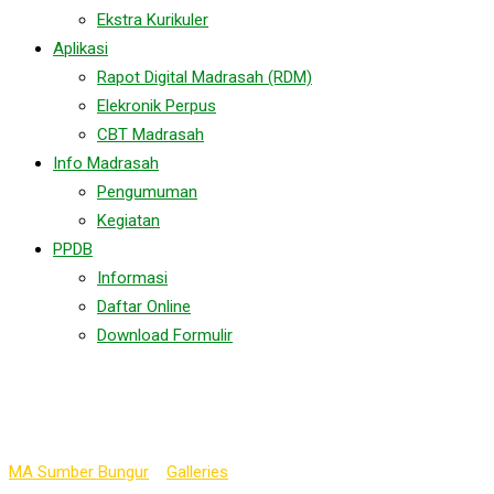
Ekstra Kurikuler
Aplikasi
Rapot Digital Madrasah (RDM)
Elekronik Perpus
CBT Madrasah
Info Madrasah
Pengumuman
Kegiatan
PPDB
Informasi
Daftar Online
Download Formulir
Gallery Category:
Class
MA Sumber Bungur
>
Galleries
>
Class