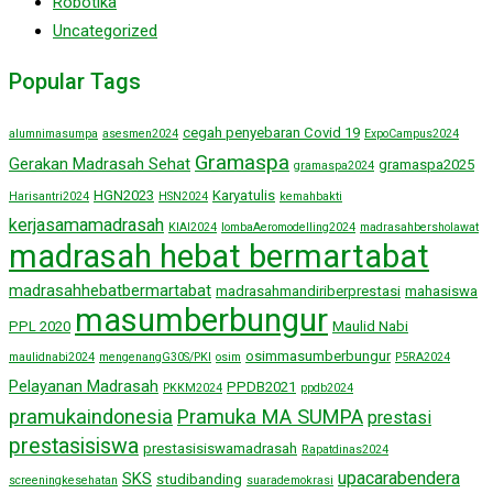
Robotika
Uncategorized
Popular Tags
cegah penyebaran Covid 19
alumnimasumpa
asesmen2024
ExpoCampus2024
Gramaspa
Gerakan Madrasah Sehat
gramaspa2025
gramaspa2024
HGN2023
Karyatulis
Harisantri2024
HSN2024
kemahbakti
kerjasamamadrasah
KIAI2024
lombaAeromodelling2024
madrasahbersholawat
madrasah hebat bermartabat
madrasahhebatbermartabat
madrasahmandiriberprestasi
mahasiswa
masumberbungur
PPL 2020
Maulid Nabi
osimmasumberbungur
maulidnabi2024
mengenangG30S/PKI
osim
P5RA2024
Pelayanan Madrasah
PPDB2021
PKKM2024
ppdb2024
pramukaindonesia
Pramuka MA SUMPA
prestasi
prestasisiswa
prestasisiswamadrasah
Rapatdinas2024
upacarabendera
SKS
studibanding
screeningkesehatan
suarademokrasi