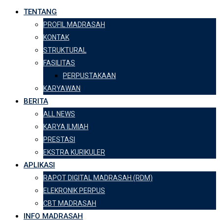
TENTANG
PROFIL MADRASAH
KONTAK
STRUKTURAL
FASILITAS
PERPUSTAKAAN
KARYAWAN
BERITA
ALL NEWS
KARYA ILMIAH
PRESTASI
EKSTRA KURIKULER
APLIKASI
RAPOT DIGITAL MADRASAH (RDM)
ELEKRONIK PERPUS
CBT MADRASAH
INFO MADRASAH