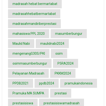
madrasah hebat bermartabat
madrasahhebatbermartabat
madrasahmandiriberprestasi
mahasiswa PPL 2020
masumberbungur
Maulid Nabi
maulidnabi2024
mengenangG30S/PKI
osim
osimmasumberbungur
P5RA2024
Pelayanan Madrasah
PKKM2024
PPDB2021
ppdb2024
pramukaindonesia
Pramuka MA SUMPA
prestasi
prestasisiswa
prestasisiswamadrasah