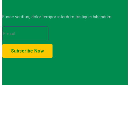
Fusce varittus, dolor tempor interdum tristiquei bibendum
© Copyright 2021-2023. by MA Sumber Bungur. Devops: iqdev.id