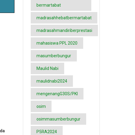
bermartabat
madrasahhebatbermartabat
madrasahmandiriberprestasi
mahasiswa PPL 2020
masumberbungur
Maulid Nabi
maulidnabi2024
mengenangG30S/PKI
osim
osimmasumberbungur
ada
P5RA2024