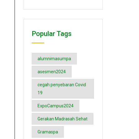
Popular Tags
alumnimasumpa
asesmen2024
cegah penyebaran Covid
19
ExpoCampus2024
Gerakan Madrasah Sehat
Gramaspa