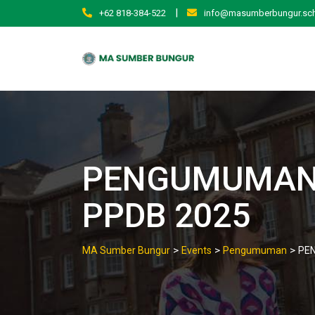
Skip
|
+62 818-384-522
info@masumberbungur.sch
to
content
PENGUMUMAN 
PPDB 2025
>
>
>
MA Sumber Bungur
Events
Pengumuman
PEN