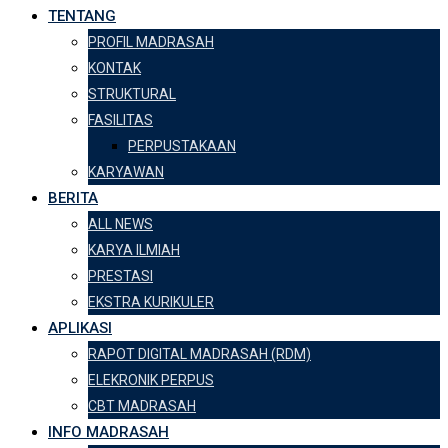
TENTANG
PROFIL MADRASAH
KONTAK
STRUKTURAL
FASILITAS
PERPUSTAKAAN
KARYAWAN
BERITA
ALL NEWS
KARYA ILMIAH
PRESTASI
EKSTRA KURIKULER
APLIKASI
RAPOT DIGITAL MADRASAH (RDM)
ELEKRONIK PERPUS
CBT MADRASAH
INFO MADRASAH