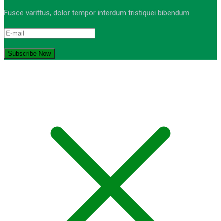
Fusce varittus, dolor tempor interdum tristiquei bibendum
© Copyright 2021-2023. by MA Sumber Bungur. Devops: iqdev.id