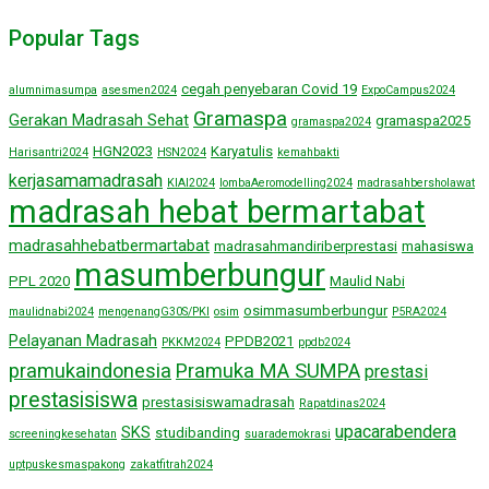
Popular Tags
cegah penyebaran Covid 19
alumnimasumpa
asesmen2024
ExpoCampus2024
Gramaspa
Gerakan Madrasah Sehat
gramaspa2025
gramaspa2024
HGN2023
Karyatulis
Harisantri2024
HSN2024
kemahbakti
kerjasamamadrasah
KIAI2024
lombaAeromodelling2024
madrasahbersholawat
madrasah hebat bermartabat
madrasahhebatbermartabat
madrasahmandiriberprestasi
mahasiswa
masumberbungur
PPL 2020
Maulid Nabi
osimmasumberbungur
maulidnabi2024
mengenangG30S/PKI
osim
P5RA2024
Pelayanan Madrasah
PPDB2021
PKKM2024
ppdb2024
pramukaindonesia
Pramuka MA SUMPA
prestasi
prestasisiswa
prestasisiswamadrasah
Rapatdinas2024
upacarabendera
SKS
studibanding
screeningkesehatan
suarademokrasi
uptpuskesmaspakong
zakatfitrah2024