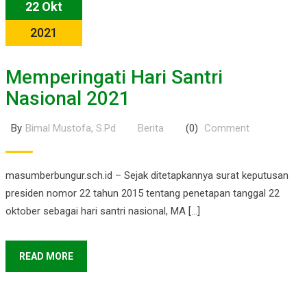
22 Okt
2021
Memperingati Hari Santri
Nasional 2021
By
Bimal Mustofa, S.Pd
Berita
(0)
Comment
masumberbungur.sch.id – Sejak ditetapkannya surat keputusan
presiden nomor 22 tahun 2015 tentang penetapan tanggal 22
oktober sebagai hari santri nasional, MA […]
READ MORE