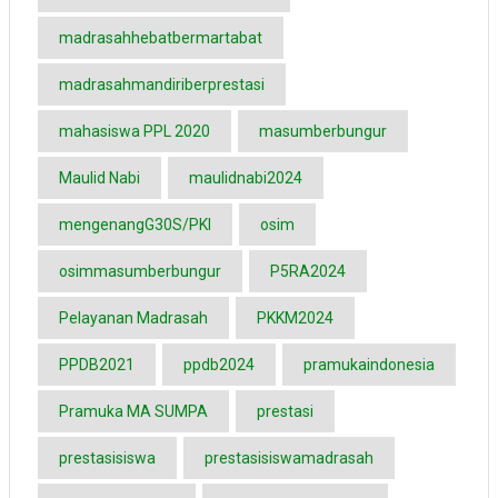
madrasahhebatbermartabat
madrasahmandiriberprestasi
mahasiswa PPL 2020
masumberbungur
Maulid Nabi
maulidnabi2024
mengenangG30S/PKI
osim
osimmasumberbungur
P5RA2024
Pelayanan Madrasah
PKKM2024
PPDB2021
ppdb2024
pramukaindonesia
Pramuka MA SUMPA
prestasi
prestasisiswa
prestasisiswamadrasah