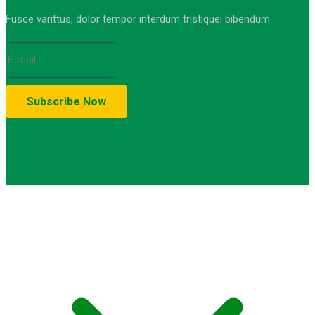
Fusce varittus, dolor tempor interdum tristiquei bibendum
© Copyright 2021-2023. by MA Sumber Bungur. Devops: iqdev.id