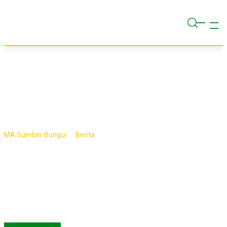
Skip
to
content
Tag:
HSN2021
>
>
MA Sumber Bungur
Berita
HSN2021