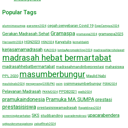
Popular Tags
cegah penyebaran Covid 19
alumnimasumpa
asesmen2024
ExpoCampus2024
Gramaspa
Gerakan Madrasah Sehat
gramaspa2025
gramaspa2024
HGN2023
Karyatulis
Harisantri2024
HSN2024
kemahbakti
kerjasamamadrasah
KIAI2024
lombaAeromodelling2024
madrasahbersholawat
madrasah hebat bermartabat
madrasahhebatbermartabat
madrasahmandiriberprestasi
mahasiswa
masumberbungur
PPL 2020
Maulid Nabi
osimmasumberbungur
maulidnabi2024
mengenangG30S/PKI
osim
P5RA2024
Pelayanan Madrasah
PPDB2021
PKKM2024
ppdb2024
pramukaindonesia
Pramuka MA SUMPA
prestasi
prestasisiswa
prestasisiswamadrasah
Rapatdinas2024
upacarabendera
SKS
studibanding
screeningkesehatan
suarademokrasi
uptpuskesmaspakong
zakatfitrah2024