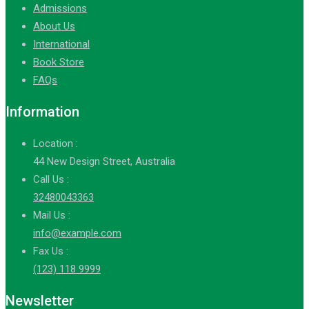
Admissions
About Us
International
Book Store
FAQs
Information
Location :
44 New Design Street, Australia
Call Us :
32480043363
Mail Us :
info@example.com
Fax Us :
(123) 118 9999
Newsletter