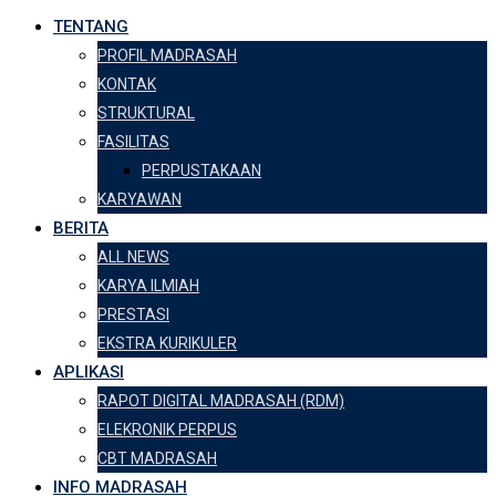
TENTANG
PROFIL MADRASAH
KONTAK
STRUKTURAL
FASILITAS
PERPUSTAKAAN
KARYAWAN
BERITA
ALL NEWS
KARYA ILMIAH
PRESTASI
EKSTRA KURIKULER
APLIKASI
RAPOT DIGITAL MADRASAH (RDM)
ELEKRONIK PERPUS
CBT MADRASAH
INFO MADRASAH