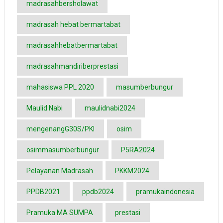
madrasahbersholawat
madrasah hebat bermartabat
madrasahhebatbermartabat
madrasahmandiriberprestasi
mahasiswa PPL 2020
masumberbungur
Maulid Nabi
maulidnabi2024
mengenangG30S/PKI
osim
osimmasumberbungur
P5RA2024
Pelayanan Madrasah
PKKM2024
PPDB2021
ppdb2024
pramukaindonesia
Pramuka MA SUMPA
prestasi