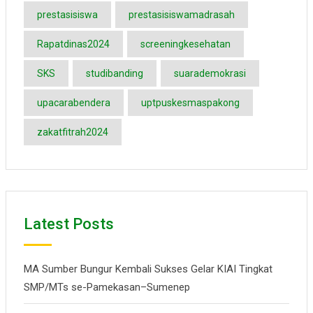
prestasisiswa
prestasisiswamadrasah
Rapatdinas2024
screeningkesehatan
SKS
studibanding
suarademokrasi
upacarabendera
uptpuskesmaspakong
zakatfitrah2024
Latest Posts
MA Sumber Bungur Kembali Sukses Gelar KIAI Tingkat
SMP/MTs se-Pamekasan–Sumenep