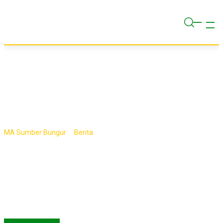
Skip
to
content
Tag:
PHBS
>
>
MA Sumber Bungur
Berita
PHBS