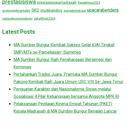
prestasisiswa
prestasisiswamadrasah
Rapatdinas2024
upacarabendera
SKS
studibanding
screeningkesehatan
suarademokrasi
uptpuskesmaspakong
zakatfitrah2024
Latest Posts
MA Sumber Bungur Kembali Sukses Gelar KIAI Tingkat
SMP/MTs se-Pamekasan–Sumenep
MA Sumber Bungur Raih Penghargaan Bergengsi dari
Kemenag
Pertahankan Tradisi Juara, Pramuka MA Sumber Bungur
Pakong Kembali Raih Juara Umum USC VIII Se-Jawa Timur
Penguatan Karakter dan Nasionalisme Siswa melalui
Sosialisasi 4 Pilar Kebangsaan bersama Anggota MPR RI
Pelaksanaan Penilaian Kinerja Empat Tahunan (PKET)
Kepala Madrasah di MA Sumber Bungur Berjalan Lancar