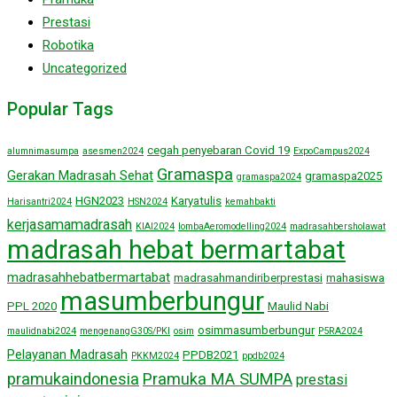
Prestasi
Robotika
Uncategorized
Popular Tags
cegah penyebaran Covid 19
alumnimasumpa
asesmen2024
ExpoCampus2024
Gramaspa
Gerakan Madrasah Sehat
gramaspa2025
gramaspa2024
HGN2023
Karyatulis
Harisantri2024
HSN2024
kemahbakti
kerjasamamadrasah
KIAI2024
lombaAeromodelling2024
madrasahbersholawat
madrasah hebat bermartabat
madrasahhebatbermartabat
madrasahmandiriberprestasi
mahasiswa
masumberbungur
PPL 2020
Maulid Nabi
osimmasumberbungur
maulidnabi2024
mengenangG30S/PKI
osim
P5RA2024
Pelayanan Madrasah
PPDB2021
PKKM2024
ppdb2024
pramukaindonesia
Pramuka MA SUMPA
prestasi