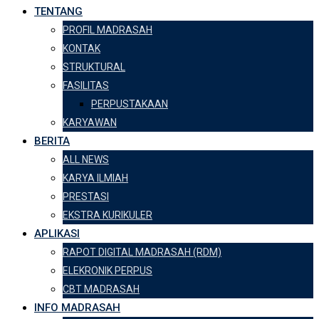
TENTANG
PROFIL MADRASAH
KONTAK
STRUKTURAL
FASILITAS
PERPUSTAKAAN
KARYAWAN
BERITA
ALL NEWS
KARYA ILMIAH
PRESTASI
EKSTRA KURIKULER
APLIKASI
RAPOT DIGITAL MADRASAH (RDM)
ELEKRONIK PERPUS
CBT MADRASAH
INFO MADRASAH