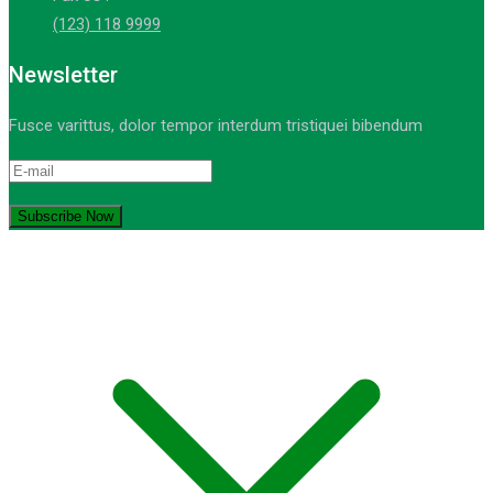
(123) 118 9999
Newsletter
Fusce varittus, dolor tempor interdum tristiquei bibendum
© Copyright 2021-2023. by MA Sumber Bungur. Devops: iqdev.id