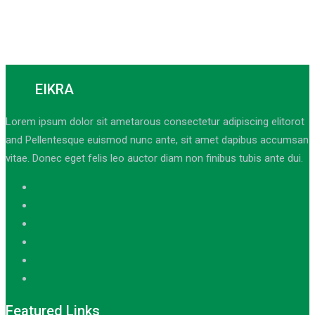
EIKRA
Lorem ipsum dolor sit ametarous consectetur adipiscing elitorot
and Pellentesque euismod nunc ante, sit amet dapibus accumsan
vitae. Donec eget felis leo auctor diam non finibus tubis ante dui.
Featured Links