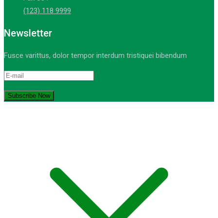
(123) 118 9999
Newsletter
Fusce varittus, dolor tempor interdum tristiquei bibendum
© Copyright 2021-2023. by MA Sumber Bungur. Devops: iqdev.id