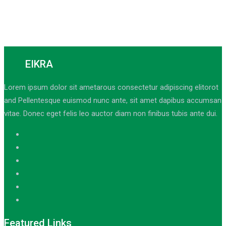
EIKRA
Lorem ipsum dolor sit ametarous consectetur adipiscing elitorot
and Pellentesque euismod nunc ante, sit amet dapibus accumsan
vitae. Donec eget felis leo auctor diam non finibus tubis ante dui.
Featured Links