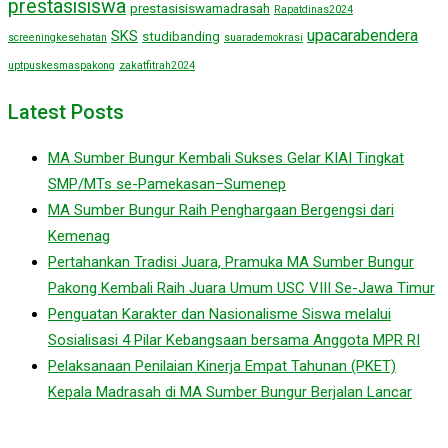
prestasisiswa
prestasisiswamadrasah
Rapatdinas2024
upacarabendera
SKS
studibanding
screeningkesehatan
suarademokrasi
uptpuskesmaspakong
zakatfitrah2024
Latest Posts
MA Sumber Bungur Kembali Sukses Gelar KIAI Tingkat
SMP/MTs se-Pamekasan–Sumenep
MA Sumber Bungur Raih Penghargaan Bergengsi dari
Kemenag
Pertahankan Tradisi Juara, Pramuka MA Sumber Bungur
Pakong Kembali Raih Juara Umum USC VIII Se-Jawa Timur
Penguatan Karakter dan Nasionalisme Siswa melalui
Sosialisasi 4 Pilar Kebangsaan bersama Anggota MPR RI
Pelaksanaan Penilaian Kinerja Empat Tahunan (PKET)
Kepala Madrasah di MA Sumber Bungur Berjalan Lancar