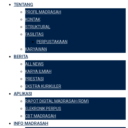
TENTANG
PROFIL MADRASAH
KONTAK
STRUKTURAL
FASILITAS
PERPUSTAKAAN
KARYAWAN
BERITA
ALL NEWS
KARYA ILMIAH
PRESTASI
EKSTRA KURIKULER
APLIKASI
RAPOT DIGITAL MADRASAH (RDM)
ELEKRONIK PERPUS
CBT MADRASAH
INFO MADRASAH