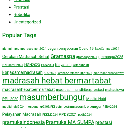
Prestasi
Robotika
Uncategorized
Popular Tags
cegah penyebaran Covid 19
alumnimasumpa
asesmen2024
ExpoCampus2024
Gramaspa
Gerakan Madrasah Sehat
gramaspa2025
gramaspa2024
HGN2023
Karyatulis
Harisantri2024
HSN2024
kemahbakti
kerjasamamadrasah
KIAI2024
lombaAeromodelling2024
madrasahbersholawat
madrasah hebat bermartabat
madrasahhebatbermartabat
madrasahmandiriberprestasi
mahasiswa
masumberbungur
PPL 2020
Maulid Nabi
osimmasumberbungur
maulidnabi2024
mengenangG30S/PKI
osim
P5RA2024
Pelayanan Madrasah
PPDB2021
PKKM2024
ppdb2024
pramukaindonesia
Pramuka MA SUMPA
prestasi