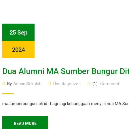
25 Sep
2024
Dua Alumni MA Sumber Bungur Dite
By
Admin Sekolah
Uncategorized
(1)
Comment
masumberbungur.sch.id- Lagi-lagi kebanggaan menyelimuti MA Sumb
READ MORE