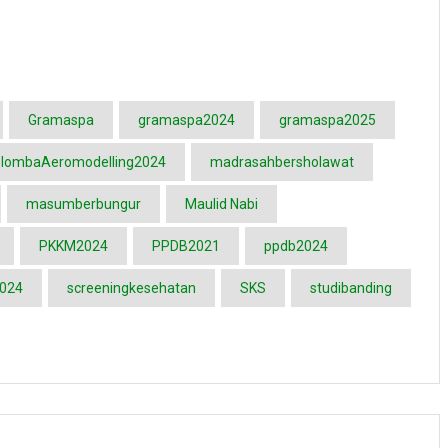
Gramaspa
gramaspa2024
gramaspa2025
lombaAeromodelling2024
madrasahbersholawat
masumberbungur
Maulid Nabi
PKKM2024
PPDB2021
ppdb2024
2024
screeningkesehatan
SKS
studibanding