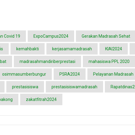
n Covid 19
ExpoCampus2024
Gerakan Madrasah Sehat
is
kemahbakti
kerjasamamadrasah
KIAI2024
bat
madrasahmandiriberprestasi
mahasiswa PPL 2020
osimmasumberbungur
P5RA2024
Pelayanan Madrasah
prestasisiswa
prestasisiswamadrasah
Rapatdinas
pakong
zakatfitrah2024