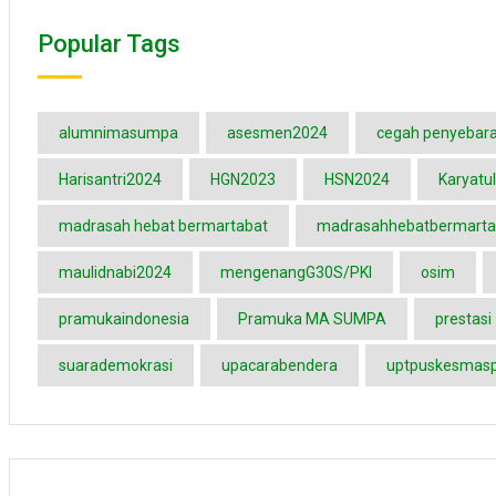
Popular Tags
alumnimasumpa
asesmen2024
cegah penyebara
Harisantri2024
HGN2023
HSN2024
Karyatul
madrasah hebat bermartabat
madrasahhebatbermarta
maulidnabi2024
mengenangG30S/PKI
osim
pramukaindonesia
Pramuka MA SUMPA
prestasi
suarademokrasi
upacarabendera
uptpuskesmas