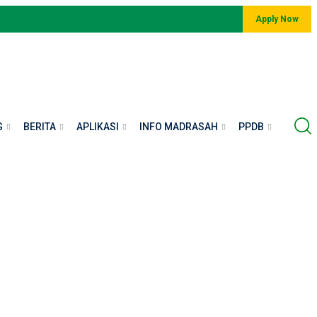
Apply Now
G
BERITA
APLIKASI
INFO MADRASAH
PPDB