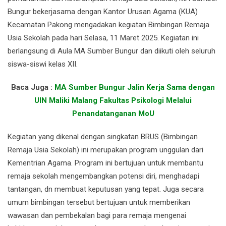
Bungur bekerjasama dengan Kantor Urusan Agama (KUA)
Kecamatan Pakong mengadakan kegiatan Bimbingan Remaja
Usia Sekolah pada hari Selasa, 11 Maret 2025. Kegiatan ini
berlangsung di Aula MA Sumber Bungur dan diikuti oleh seluruh
siswa-siswi kelas XII.
Baca Juga :
MA Sumber Bungur Jalin Kerja Sama dengan
UIN Maliki Malang Fakultas Psikologi Melalui
Penandatanganan MoU
Kegiatan yang dikenal dengan singkatan BRUS (Bimbingan
Remaja Usia Sekolah) ini merupakan program unggulan dari
Kementrian Agama. Program ini bertujuan untuk membantu
remaja sekolah mengembangkan potensi diri, menghadapi
tantangan, dn membuat keputusan yang tepat. Juga secara
umum bimbingan tersebut bertujuan untuk memberikan
wawasan dan pembekalan bagi para remaja mengenai