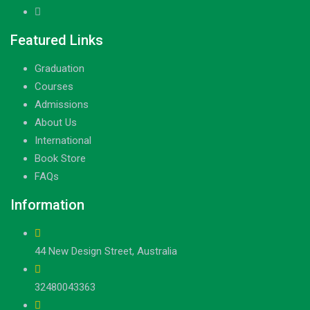
Featured Links
Graduation
Courses
Admissions
About Us
International
Book Store
FAQs
Information
44 New Design Street, Australia
32480043363