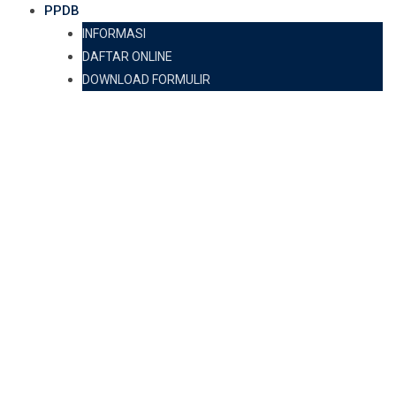
PPDB
INFORMASI
DAFTAR ONLINE
DOWNLOAD FORMULIR