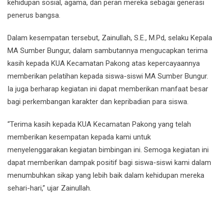
kehidupan sosial, agama, dan peran mereka sebagai generasi
penerus bangsa.
Dalam kesempatan tersebut, Zainullah, S.E., M.Pd, selaku Kepala
MA Sumber Bungur, dalam sambutannya mengucapkan terima
kasih kepada KUA Kecamatan Pakong atas kepercayaannya
memberikan pelatihan kepada siswa-siswi MA Sumber Bungur.
Ia juga berharap kegiatan ini dapat memberikan manfaat besar
bagi perkembangan karakter dan kepribadian para siswa.
“Terima kasih kepada KUA Kecamatan Pakong yang telah
memberikan kesempatan kepada kami untuk
menyelenggarakan kegiatan bimbingan ini. Semoga kegiatan ini
dapat memberikan dampak positif bagi siswa-siswi kami dalam
menumbuhkan sikap yang lebih baik dalam kehidupan mereka
sehari-hari,” ujar Zainullah.