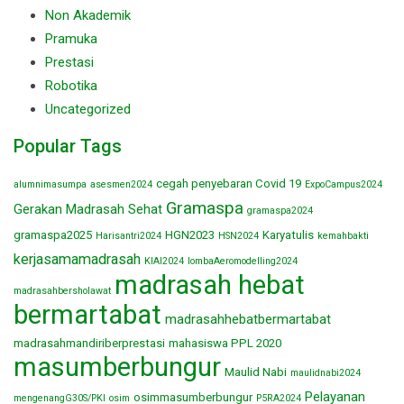
Non Akademik
Pramuka
Prestasi
Robotika
Uncategorized
Popular Tags
cegah penyebaran Covid 19
alumnimasumpa
asesmen2024
ExpoCampus2024
Gramaspa
Gerakan Madrasah Sehat
gramaspa2024
gramaspa2025
HGN2023
Karyatulis
Harisantri2024
HSN2024
kemahbakti
kerjasamamadrasah
KIAI2024
lombaAeromodelling2024
madrasah hebat
madrasahbersholawat
bermartabat
madrasahhebatbermartabat
madrasahmandiriberprestasi
mahasiswa PPL 2020
masumberbungur
Maulid Nabi
maulidnabi2024
Pelayanan
osimmasumberbungur
mengenangG30S/PKI
osim
P5RA2024