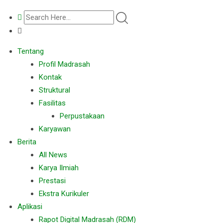
Tentang
Profil Madrasah
Kontak
Struktural
Fasilitas
Perpustakaan
Karyawan
Berita
All News
Karya Ilmiah
Prestasi
Ekstra Kurikuler
Aplikasi
Rapot Digital Madrasah (RDM)