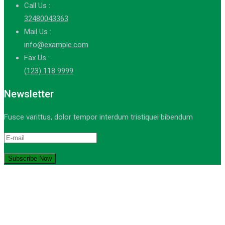
Call Us :
32480043363
Mail Us :
info@example.com
Fax Us :
(123) 118 9999
Newsletter
Fusce varittus, dolor tempor interdum tristiquei bibendum
© Copyright 2021-2023. by MA Sumber Bungur. Devops: iqdev.id