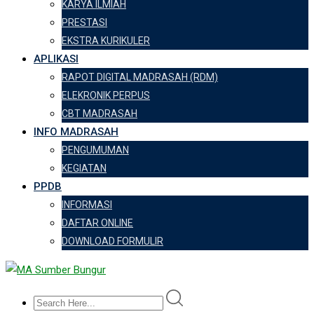
KARYA ILMIAH
PRESTASI
EKSTRA KURIKULER
APLIKASI
RAPOT DIGITAL MADRASAH (RDM)
ELEKRONIK PERPUS
CBT MADRASAH
INFO MADRASAH
PENGUMUMAN
KEGIATAN
PPDB
INFORMASI
DAFTAR ONLINE
DOWNLOAD FORMULIR