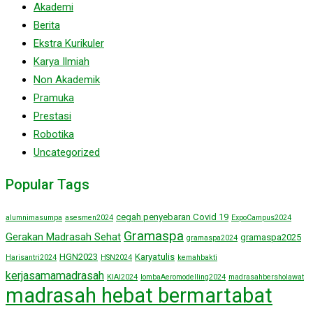
Akademi
Berita
Ekstra Kurikuler
Karya Ilmiah
Non Akademik
Pramuka
Prestasi
Robotika
Uncategorized
Popular Tags
cegah penyebaran Covid 19
alumnimasumpa
asesmen2024
ExpoCampus2024
Gramaspa
Gerakan Madrasah Sehat
gramaspa2025
gramaspa2024
HGN2023
Karyatulis
Harisantri2024
HSN2024
kemahbakti
kerjasamamadrasah
KIAI2024
lombaAeromodelling2024
madrasahbersholawat
madrasah hebat bermartabat