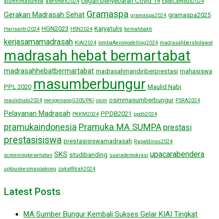
cegah penyebaran Covid 19
alumnimasumpa
asesmen2024
ExpoCampus2024
Gramaspa
Gerakan Madrasah Sehat
gramaspa2025
gramaspa2024
HGN2023
Karyatulis
Harisantri2024
HSN2024
kemahbakti
kerjasamamadrasah
KIAI2024
lombaAeromodelling2024
madrasahbersholawat
madrasah hebat bermartabat
madrasahhebatbermartabat
madrasahmandiriberprestasi
mahasiswa
masumberbungur
PPL 2020
Maulid Nabi
osimmasumberbungur
maulidnabi2024
mengenangG30S/PKI
osim
P5RA2024
Pelayanan Madrasah
PPDB2021
PKKM2024
ppdb2024
pramukaindonesia
Pramuka MA SUMPA
prestasi
prestasisiswa
prestasisiswamadrasah
Rapatdinas2024
upacarabendera
SKS
studibanding
screeningkesehatan
suarademokrasi
uptpuskesmaspakong
zakatfitrah2024
Latest Posts
MA Sumber Bungur Kembali Sukses Gelar KIAI Tingkat