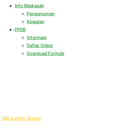
Info Madrasah
Pengumuman
Kegiatan
PPDB
Informasi
Daftar Online
Download Formulir
Jalur masuk Executive
dan PMDK MA Sumber
Bungur 2021
MA Sumber Bungur
>
Jalur masuk Executive dan PMDK MA
Sumber Bungur 2021