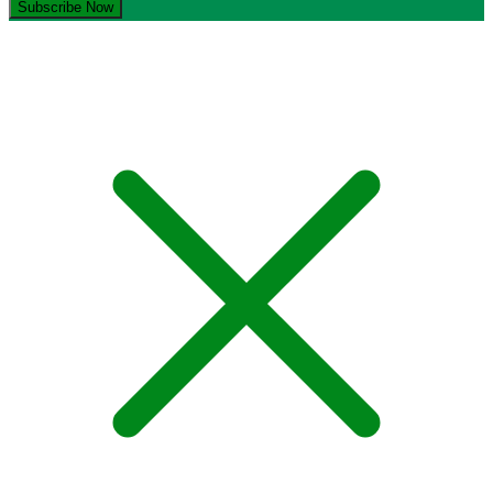
© Copyright 2021-2023. by MA Sumber Bungur. Devops: iqdev.id