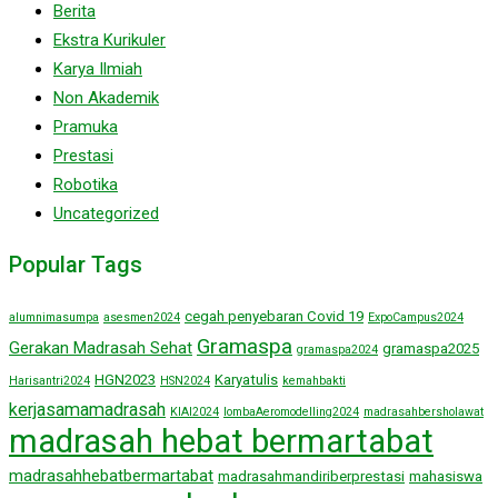
Berita
Ekstra Kurikuler
Karya Ilmiah
Non Akademik
Pramuka
Prestasi
Robotika
Uncategorized
Popular Tags
cegah penyebaran Covid 19
alumnimasumpa
asesmen2024
ExpoCampus2024
Gramaspa
Gerakan Madrasah Sehat
gramaspa2025
gramaspa2024
HGN2023
Karyatulis
Harisantri2024
HSN2024
kemahbakti
kerjasamamadrasah
KIAI2024
lombaAeromodelling2024
madrasahbersholawat
madrasah hebat bermartabat
madrasahhebatbermartabat
madrasahmandiriberprestasi
mahasiswa