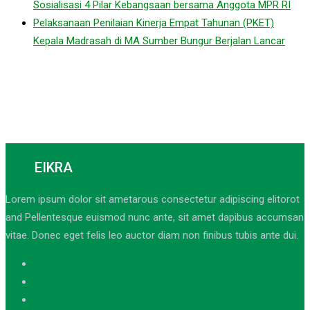
Sosialisasi 4 Pilar Kebangsaan bersama Anggota MPR RI
Pelaksanaan Penilaian Kinerja Empat Tahunan (PKET)
Kepala Madrasah di MA Sumber Bungur Berjalan Lancar
EIKRA
Lorem ipsum dolor sit ametarous consectetur adipiscing elitorot
and Pellentesque euismod nunc ante, sit amet dapibus accumsan
vitae. Donec eget felis leo auctor diam non finibus tubis ante dui.