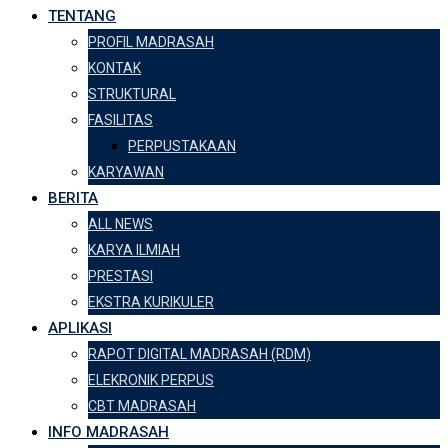
TENTANG
PROFIL MADRASAH
KONTAK
STRUKTURAL
FASILITAS
PERPUSTAKAAN
KARYAWAN
BERITA
ALL NEWS
KARYA ILMIAH
PRESTASI
EKSTRA KURIKULER
APLIKASI
RAPOT DIGITAL MADRASAH (RDM)
ELEKRONIK PERPUS
CBT MADRASAH
INFO MADRASAH