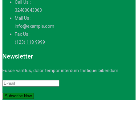
Call Us :
32480043363
Mail Us :
info@example.com
Fax Us :
(123) 118 9999
Newsletter
Fusce varittus, dolor tempor interdum tristiquei bibendum
© Copyright 2021-2023. by MA Sumber Bungur. Devops: iqdev.id