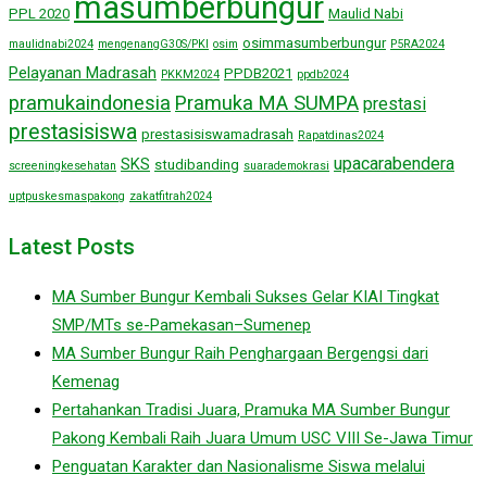
masumberbungur
PPL 2020
Maulid Nabi
osimmasumberbungur
maulidnabi2024
mengenangG30S/PKI
osim
P5RA2024
Pelayanan Madrasah
PPDB2021
PKKM2024
ppdb2024
pramukaindonesia
Pramuka MA SUMPA
prestasi
prestasisiswa
prestasisiswamadrasah
Rapatdinas2024
upacarabendera
SKS
studibanding
screeningkesehatan
suarademokrasi
uptpuskesmaspakong
zakatfitrah2024
Latest Posts
MA Sumber Bungur Kembali Sukses Gelar KIAI Tingkat
SMP/MTs se-Pamekasan–Sumenep
MA Sumber Bungur Raih Penghargaan Bergengsi dari
Kemenag
Pertahankan Tradisi Juara, Pramuka MA Sumber Bungur
Pakong Kembali Raih Juara Umum USC VIII Se-Jawa Timur
Penguatan Karakter dan Nasionalisme Siswa melalui