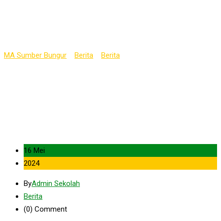
Kec. Pakong Terkait
Kepramukaan
MA Sumber Bungur
>
Berita
>
Berita
>
Jalin Kerjasama dengan
PAUD Pertiwi (KB-TK) Kec. Pakong Terkait Kepramukaan
16 Mei
2024
By
Admin Sekolah
Berita
(0)
Comment