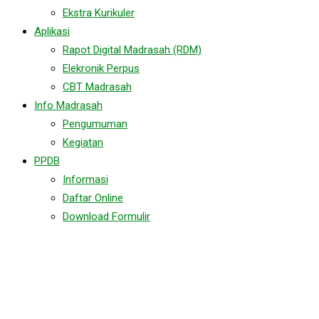
Ekstra Kurikuler
Aplikasi
Rapot Digital Madrasah (RDM)
Elekronik Perpus
CBT Madrasah
Info Madrasah
Pengumuman
Kegiatan
PPDB
Informasi
Daftar Online
Download Formulir
Jalin Kerjasama dengan
PAUD Pertiwi (KB-TK)