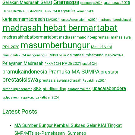
Gramaspa
Gerakan Madrasah Sehat
gramaspa2025
gramaspa2024
HGN2023
Karyatulis
Harisantri2024
HSN2024
kemahbakti
kerjasamamadrasah
KIAI2024
lombaAeromodelling2024
madrasahbersholawat
madrasah hebat bermartabat
madrasahhebatbermartabat
madrasahmandiriberprestasi
mahasiswa
masumberbungur
PPL 2020
Maulid Nabi
osimmasumberbungur
maulidnabi2024
mengenangG30S/PKI
osim
P5RA2024
Pelayanan Madrasah
PPDB2021
PKKM2024
ppdb2024
pramukaindonesia
Pramuka MA SUMPA
prestasi
prestasisiswa
prestasisiswamadrasah
Rapatdinas2024
upacarabendera
SKS
studibanding
screeningkesehatan
suarademokrasi
uptpuskesmaspakong
zakatfitrah2024
Latest Posts
MA Sumber Bungur Kembali Sukses Gelar KIAI Tingkat
SMP/MTs se-Pamekasan–Sumenep