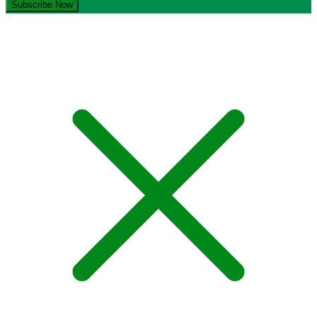
© Copyright 2021-2023. by MA Sumber Bungur. Devops: iqdev.id