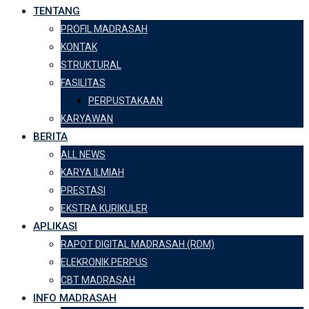
TENTANG
PROFIL MADRASAH
KONTAK
STRUKTURAL
FASILITAS
PERPUSTAKAAN
KARYAWAN
BERITA
ALL NEWS
KARYA ILMIAH
PRESTASI
EKSTRA KURIKULER
APLIKASI
RAPOT DIGITAL MADRASAH (RDM)
ELEKRONIK PERPUS
CBT MADRASAH
INFO MADRASAH