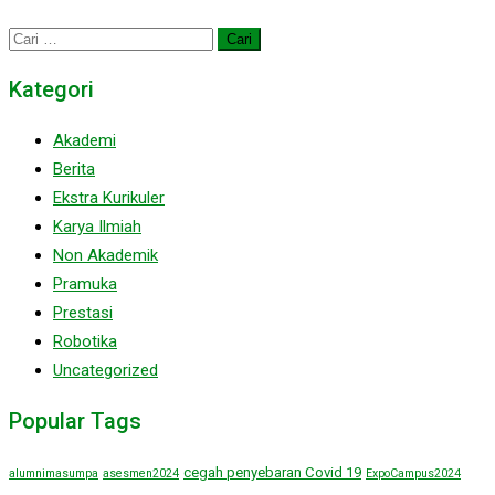
Cari
untuk:
Kategori
Akademi
Berita
Ekstra Kurikuler
Karya Ilmiah
Non Akademik
Pramuka
Prestasi
Robotika
Uncategorized
Popular Tags
cegah penyebaran Covid 19
alumnimasumpa
asesmen2024
ExpoCampus2024