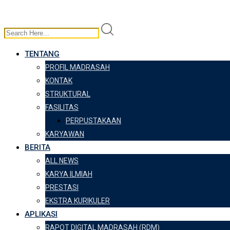
TENTANG
PROFIL MADRASAH
KONTAK
STRUKTURAL
FASILITAS
PERPUSTAKAAN
KARYAWAN
BERITA
ALL NEWS
KARYA ILMIAH
PRESTASI
EKSTRA KURIKULER
APLIKASI
RAPOT DIGITAL MADRASAH (RDM)