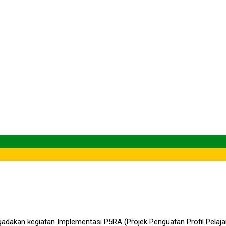
 Kegiatan Implementasi
tua Osim 2024/2025
iatan Implementasi P5RA Suara Demokrasi Sekaligus Pemilihan Ke
dakan kegiatan Implementasi P5RA (Projek Penguatan Profil Pelajar