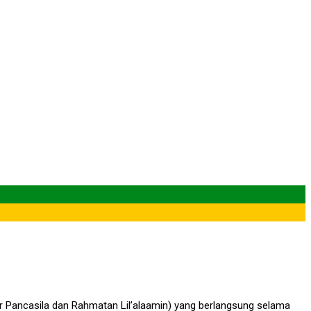
 P5RA Suara Demokrasi
tua Osim 2024/2025
 Pancasila dan Rahmatan Lil’alaamin) yang berlangsung selama