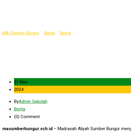
MA Sumber Bungur Gelar
Sekaligus Pemilihan Ke
MA Sumber Bungur
>
Berita
>
Berita
>
MA Sumber Bungur Gelar Keg
21 Nov
2024
By
Admin Sekolah
Berita
(0)
Comment
m
asumberbungur.sch.id
– Madrasah Aliyah Sumber Bungur menga