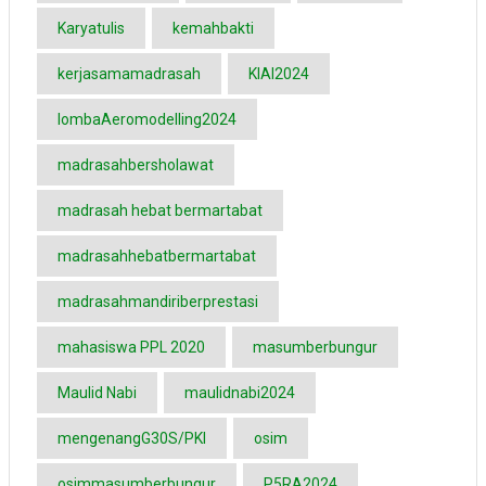
Karyatulis
kemahbakti
kerjasamamadrasah
KIAI2024
lombaAeromodelling2024
madrasahbersholawat
madrasah hebat bermartabat
madrasahhebatbermartabat
madrasahmandiriberprestasi
mahasiswa PPL 2020
masumberbungur
Maulid Nabi
maulidnabi2024
mengenangG30S/PKI
osim
osimmasumberbungur
P5RA2024