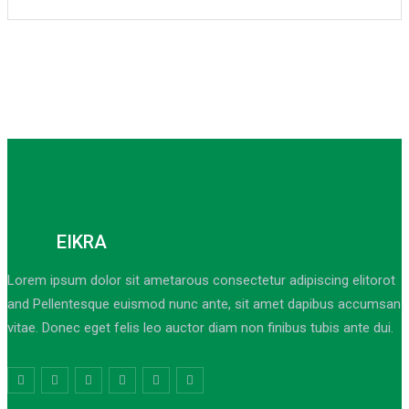
EIKRA
Lorem ipsum dolor sit ametarous consectetur adipiscing elitorot
and Pellentesque euismod nunc ante, sit amet dapibus accumsan
vitae. Donec eget felis leo auctor diam non finibus tubis ante dui.