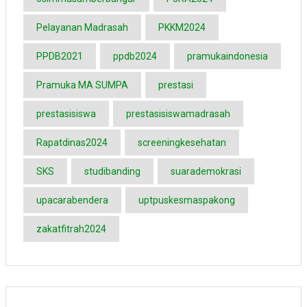
Pelayanan Madrasah
PKKM2024
PPDB2021
ppdb2024
pramukaindonesia
Pramuka MA SUMPA
prestasi
prestasisiswa
prestasisiswamadrasah
Rapatdinas2024
screeningkesehatan
SKS
studibanding
suarademokrasi
upacarabendera
uptpuskesmaspakong
zakatfitrah2024