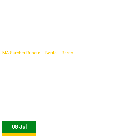
Kependidikan
Sesuai UU No.14
Tahun 2005
>
>
>
MA Sumber Bungur
Berita
Berita
MA Sumber Bungur Gelar
Workshop Peningkatan Kompetensi Guru dan Tenaga Kependidikan
Sesuai UU No.14 Tahun 2005
08 Jul