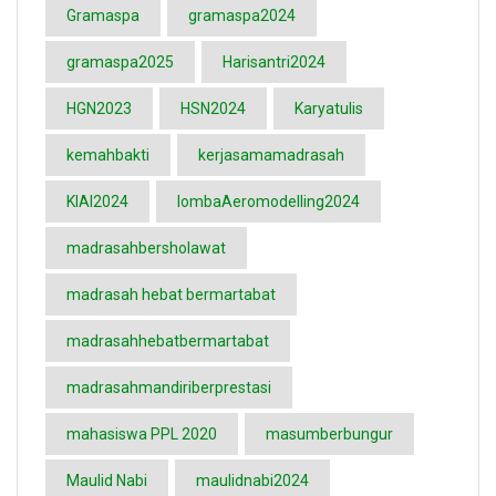
Gramaspa
gramaspa2024
gramaspa2025
Harisantri2024
HGN2023
HSN2024
Karyatulis
kemahbakti
kerjasamamadrasah
KIAI2024
lombaAeromodelling2024
madrasahbersholawat
madrasah hebat bermartabat
madrasahhebatbermartabat
madrasahmandiriberprestasi
mahasiswa PPL 2020
masumberbungur
Maulid Nabi
maulidnabi2024