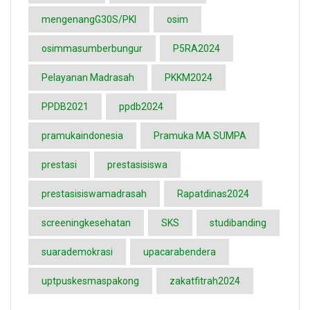
mengenangG30S/PKI
osim
osimmasumberbungur
P5RA2024
Pelayanan Madrasah
PKKM2024
PPDB2021
ppdb2024
pramukaindonesia
Pramuka MA SUMPA
prestasi
prestasisiswa
prestasisiswamadrasah
Rapatdinas2024
screeningkesehatan
SKS
studibanding
suarademokrasi
upacarabendera
uptpuskesmaspakong
zakatfitrah2024