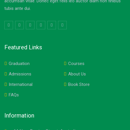
accumsan vitae. Donec eget felis leo auctor diam non finibus
tubis ante dui.
Featured Links
Graduation
Courses
Admissions
About Us
International
Book Store
FAQs
Information