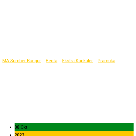
Kegiatan
Pengembaraan
Penegak Lintas
Kabupaten
MA Sumber Bungur
>
Berita
>
Ekstra Kurikuler
>
Pramuka
>
Pramuka MA Sumber Bungur Sukses Adakan Kegiatan
Pengembaraan Penegak Lintas Kabupaten
08 Okt
2023