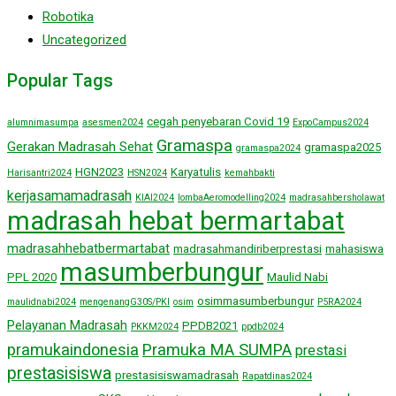
Robotika
Uncategorized
Popular Tags
cegah penyebaran Covid 19
alumnimasumpa
asesmen2024
ExpoCampus2024
Gramaspa
Gerakan Madrasah Sehat
gramaspa2025
gramaspa2024
HGN2023
Karyatulis
Harisantri2024
HSN2024
kemahbakti
kerjasamamadrasah
KIAI2024
lombaAeromodelling2024
madrasahbersholawat
madrasah hebat bermartabat
madrasahhebatbermartabat
madrasahmandiriberprestasi
mahasiswa
masumberbungur
PPL 2020
Maulid Nabi
osimmasumberbungur
maulidnabi2024
mengenangG30S/PKI
osim
P5RA2024
Pelayanan Madrasah
PPDB2021
PKKM2024
ppdb2024
pramukaindonesia
Pramuka MA SUMPA
prestasi
prestasisiswa
prestasisiswamadrasah
Rapatdinas2024