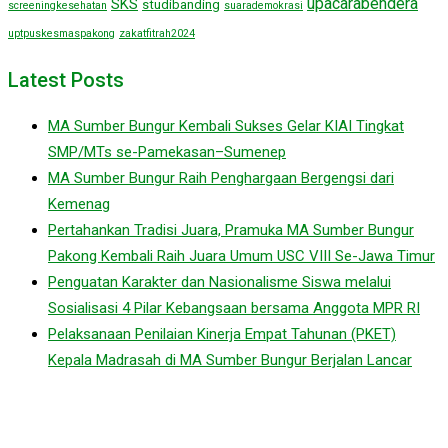
upacarabendera
SKS
studibanding
screeningkesehatan
suarademokrasi
uptpuskesmaspakong
zakatfitrah2024
Latest Posts
MA Sumber Bungur Kembali Sukses Gelar KIAI Tingkat
SMP/MTs se-Pamekasan–Sumenep
MA Sumber Bungur Raih Penghargaan Bergengsi dari
Kemenag
Pertahankan Tradisi Juara, Pramuka MA Sumber Bungur
Pakong Kembali Raih Juara Umum USC VIII Se-Jawa Timur
Penguatan Karakter dan Nasionalisme Siswa melalui
Sosialisasi 4 Pilar Kebangsaan bersama Anggota MPR RI
Pelaksanaan Penilaian Kinerja Empat Tahunan (PKET)
Kepala Madrasah di MA Sumber Bungur Berjalan Lancar