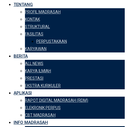
TENTANG
PROFIL MADRASAH
KONTAK
STRUKTURAL
FASILITAS
PERPUSTAKAAN
KARYAWAN
BERITA
ALL NEWS
KARYA ILMIAH
PRESTASI
EKSTRA KURIKULER
APLIKASI
RAPOT DIGITAL MADRASAH (RDM)
ELEKRONIK PERPUS
CBT MADRASAH
INFO MADRASAH