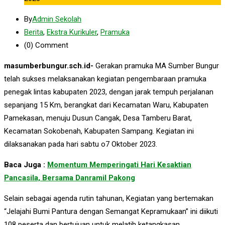
By
Admin Sekolah
Berita
,
Ekstra Kurikuler
,
Pramuka
(0)
Comment
masumberbungur.sch.id-
Gerakan pramuka MA Sumber Bungur
telah sukses melaksanakan kegiatan pengembaraan pramuka
penegak lintas kabupaten 2023, dengan jarak tempuh perjalanan
sepanjang 15 Km, berangkat dari Kecamatan Waru, Kabupaten
Pamekasan, menuju Dusun Cangak, Desa Tamberu Barat,
Kecamatan Sokobenah, Kabupaten Sampang. Kegiatan ini
dilaksanakan pada hari sabtu o7 Oktober 2023.
Baca Juga :
Momentum Memperingati Hari Kesaktian
Pancasila, Bersama Danramil Pakong
Selain sebagai agenda rutin tahunan, Kegiatan yang bertemakan
“Jelajahi Bumi Pantura dengan Semangat Kepramukaan” ini diikuti
108 peserta dan bertujuan untuk melatih ketangkasan,