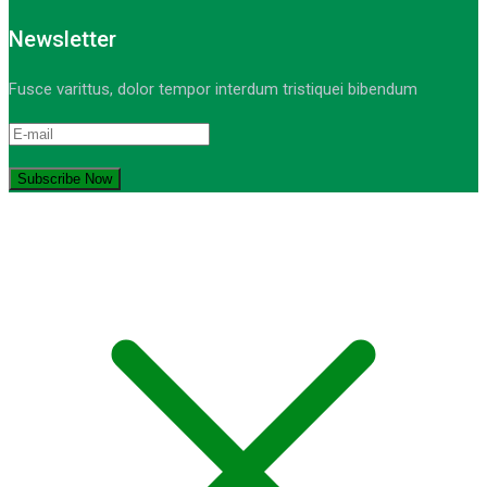
Newsletter
Fusce varittus, dolor tempor interdum tristiquei bibendum
© Copyright 2021-2023. by MA Sumber Bungur. Devops: iqdev.id