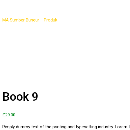
Shop
MA Sumber Bungur
>
Produk
>
Book 9
Book 9
£
29.00
Rimply dummy text of the printing and typesetting industry. Lorem