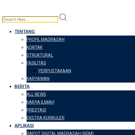
TENTANG
PROFIL MADRASAH
KONTAK
STRUKTURAL
FASILITAS
PERPUSTAKAAN
KARYAWAN
BERITA
ALL NEWS
KARYA ILMIAH
PRESTASI
EKSTRA KURIKULER
APLIKASI
RAPOT DIGITAL MADRASAH (RDM)