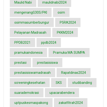
Maulid Nabi
maulidnabi2024
mengenangG30S/PKI
osim
osimmasumberbungur
P5RA2024
Pelayanan Madrasah
PKKM2024
PPDB2021
ppdb2024
pramukaindonesia
Pramuka MA SUMPA
prestasi
prestasisiswa
prestasisiswamadrasah
Rapatdinas2024
screeningkesehatan
SKS
studibanding
suarademokrasi
upacarabendera
uptpuskesmaspakong
zakatfitrah2024