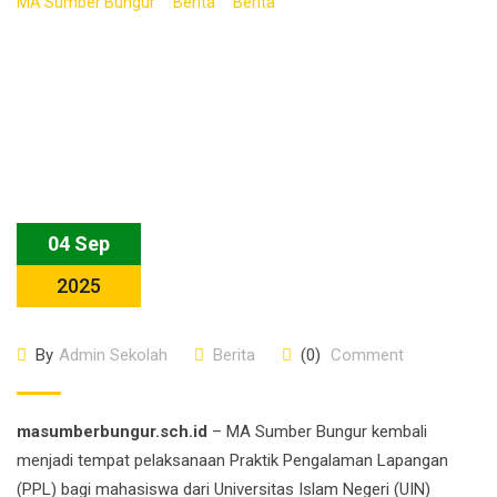
>
>
>
MA Sumber Bungur
Berita
Berita
Serah Terima Mahasiswa
PPL UIN Madura di MA Sumber Bungur, 2025
04 Sep
2025
By
Admin Sekolah
Berita
(0)
Comment
masumberbungur.sch.id
– MA Sumber Bungur kembali
menjadi tempat pelaksanaan Praktik Pengalaman Lapangan
(PPL) bagi mahasiswa dari Universitas Islam Negeri (UIN)