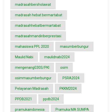
madrasahbersholawat
madrasah hebat bermartabat
madrasahhebatbermartabat
madrasahmandiriberprestasi
mahasiswa PPL 2020
masumberbungur
Maulid Nabi
maulidnabi2024
mengenangG30S/PKI
osim
osimmasumberbungur
P5RA2024
Pelayanan Madrasah
PKKM2024
PPDB2021
ppdb2024
pramukaindonesia
Pramuka MA SUMPA