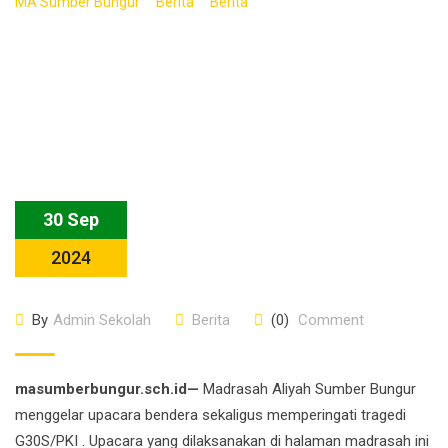
>
>
>
MA Sumber Bungur
Berita
Berita
Upacara Bendera MA
Sumber Bungur Sekaligus Memperingati Tragedi G30S/PKI
30 Sep
2024
By
Admin Sekolah
Berita
(0)
Comment
masumberbungur.sch.id—
Madrasah Aliyah Sumber Bungur
menggelar upacara bendera sekaligus memperingati tragedi
G30S/PKI . Upacara yang dilaksanakan di halaman madrasah ini