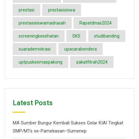
prestasi
prestasisiswa
prestasisiswamadrasah
Rapatdinas2024
screeningkesehatan
SKS
studibanding
suarademokrasi
upacarabendera
uptpuskesmaspakong
zakatfitrah2024
Latest Posts
MA Sumber Bungur Kembali Sukses Gelar KIAI Tingkat
SMP/MTs se-Pamekasan–Sumenep