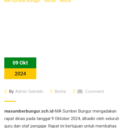
>
>
>
MA Sumber Bungur
Berita
Berita
Keluarga MA Sumber
Bungur Gelar Rapat Dinas Bahas Tiga Komponen Penting
09 Okt
2024
By
Admin Sekolah
Berita
(0)
Comment
masumberbungur.sch.id-
MA Sumber Bungur mengadakan
rapat dinas pada tanggal 9 Oktober 2024, dihadiri oleh seluruh
guru dan staf pengajar. Rapat ini bertujuan untuk membahas