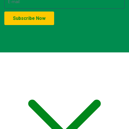
© Copyright 2021-2023. by MA Sumber Bungur. Devops: iqdev.id