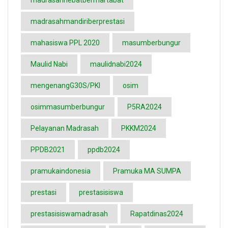
madrasahhebatbermartabat
madrasahmandiriberprestasi
mahasiswa PPL 2020
masumberbungur
Maulid Nabi
maulidnabi2024
mengenangG30S/PKI
osim
osimmasumberbungur
P5RA2024
Pelayanan Madrasah
PKKM2024
PPDB2021
ppdb2024
pramukaindonesia
Pramuka MA SUMPA
prestasi
prestasisiswa
prestasisiswamadrasah
Rapatdinas2024