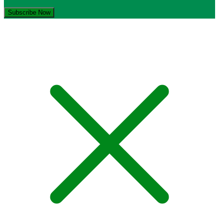
© Copyright 2021-2023. by MA Sumber Bungur. Devops: iqdev.id