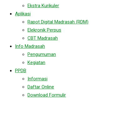
Ekstra Kurikuler
Aplikasi
Rapot Digital Madrasah (RDM)
Elekronik Perpus
CBT Madrasah
Info Madrasah
Pengumuman
Kegiatan
PPDB
Informasi
Daftar Online
Download Formulir
Sukses!, Pramuka MA
Sumber Bungur Adakan