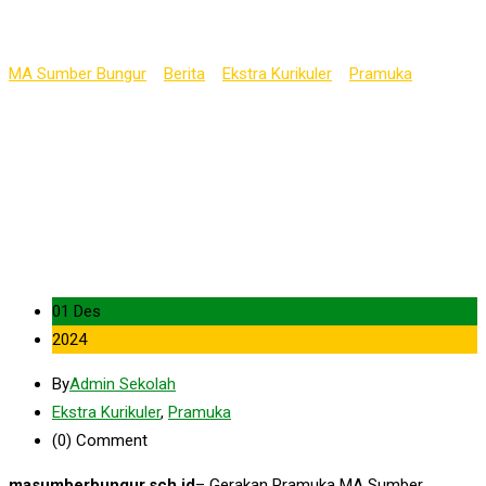
Kegiatan PERKAJUSA
MA Sumber Bungur
>
Berita
>
Ekstra Kurikuler
>
Pramuka
>
Sukses!, Pramuka MA Sumber Bungur Adakan Kegiatan
PERKAJUSA
01 Des
2024
By
Admin Sekolah
Ekstra Kurikuler
,
Pramuka
(0)
Comment
masumberbungur.sch.id
– Gerakan Pramuka MA Sumber