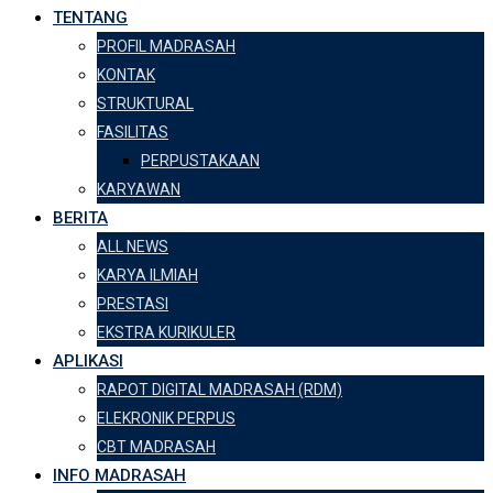
TENTANG
PROFIL MADRASAH
KONTAK
STRUKTURAL
FASILITAS
PERPUSTAKAAN
KARYAWAN
BERITA
ALL NEWS
KARYA ILMIAH
PRESTASI
EKSTRA KURIKULER
APLIKASI
RAPOT DIGITAL MADRASAH (RDM)
ELEKRONIK PERPUS
CBT MADRASAH
INFO MADRASAH