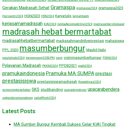
Gramaspa
Gerakan Madrasah Sehat
gramaspa2025
gramaspa2024
HGN2023
Karyatulis
Harisantri2024
HSN2024
kemahbakti
kerjasamamadrasah
KIAI2024
lombaAeromodelling2024
madrasahbersholawat
madrasah hebat bermartabat
madrasahhebatbermartabat
madrasahmandiriberprestasi
mahasiswa
masumberbungur
PPL 2020
Maulid Nabi
osimmasumberbungur
maulidnabi2024
mengenangG30S/PKI
osim
P5RA2024
Pelayanan Madrasah
PPDB2021
PKKM2024
ppdb2024
pramukaindonesia
Pramuka MA SUMPA
prestasi
prestasisiswa
prestasisiswamadrasah
Rapatdinas2024
upacarabendera
SKS
studibanding
screeningkesehatan
suarademokrasi
uptpuskesmaspakong
zakatfitrah2024
Latest Posts
MA Sumber Bungur Kembali Sukses Gelar KIAI Tingkat