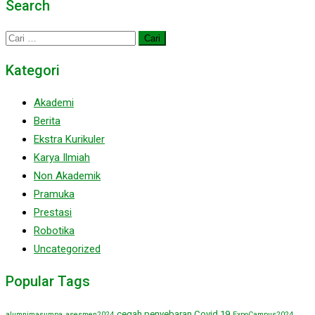
Search
Cari
untuk:
Kategori
Akademi
Berita
Ekstra Kurikuler
Karya Ilmiah
Non Akademik
Pramuka
Prestasi
Robotika
Uncategorized
Popular Tags
cegah penyebaran Covid 19
alumnimasumpa
asesmen2024
ExpoCampus2024